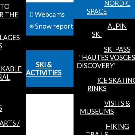
NORDIC
TO
SPACE
Webcams
R THE
ALL 
Snow report
ALPIN
SKI
LLAGES
MENU
S
SKI PASS
"HAUTES VOSGE
SKI &
DISCOVERY"
KABLE
ACTIVITIES
RAL
ICE SKATIN
RINKS
VISITS &
S
MUSEUMS
ARTS /
HIKING
TRAILS