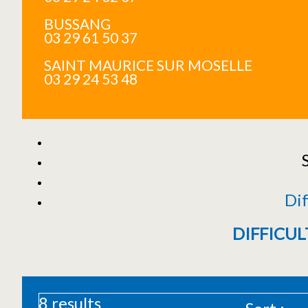
BUSSANG
03 29 61 50 37
SAINT MAURICE SUR MOSELLE
03 29 24 53 48
Dif
DIFFICUL
8
results