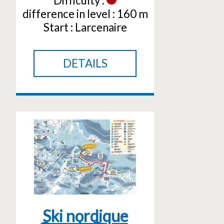
Difficulty :
difference in level :
160 m
Start :
Larcenaire
DETAILS
Ski nordique