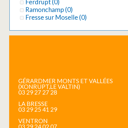
Ferdrupt
(
0
)
Ramonchamp
(
0
)
Fresse sur Moselle
(
0
)
GÉRARDMER MONTS ET VALLÉES
(XONRUPT,LE VALTIN)
03 29 27 27 28
LA BRESSE
03 29 25 41 29
VENTRON
03 29 24 02 07