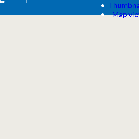
Thumbna
Map vi