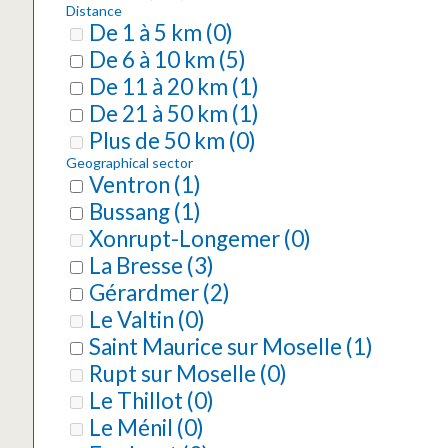
Distance
De 1 à 5 km
(
0
)
De 6 à 10 km
(
5
)
De 11 à 20 km
(
1
)
De 21 à 50 km
(
1
)
Plus de 50 km
(
0
)
Geographical sector
Ventron
(
1
)
Bussang
(
1
)
Xonrupt-Longemer
(
0
)
La Bresse
(
3
)
Gérardmer
(
2
)
Le Valtin
(
0
)
Saint Maurice sur Moselle
(
1
)
Rupt sur Moselle
(
0
)
Le Thillot
(
0
)
Le Ménil
(
0
)