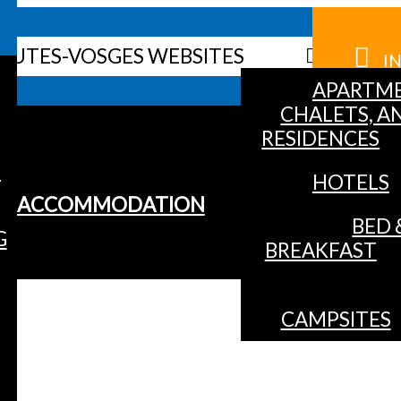
HAUTES-VOSGES WEBSITES
I
APARTME
CHALETS, A
RESIDENCES
S
HOTELS
ACCOMMODATION
BED 
G
BREAKFAST
CAMPSITES