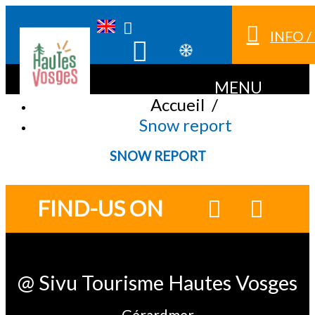
INFO 
MENU
Accueil
/
Snow report
SNOW REPORT
FIND-US ON
@ Sivu Tourisme Hautes Vosges
Gérardmer