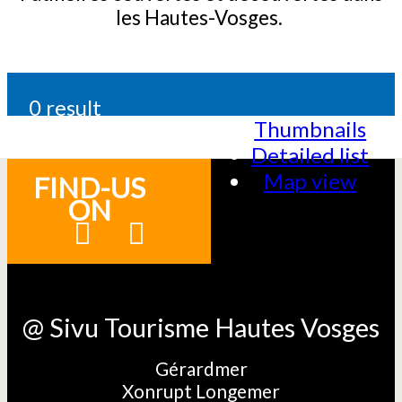
les Hautes-Vosges.
0
result
Thumbnails
Detailed list
Map view
FIND-US
ON
@ Sivu Tourisme Hautes Vosges
Gérardmer
Xonrupt Longemer