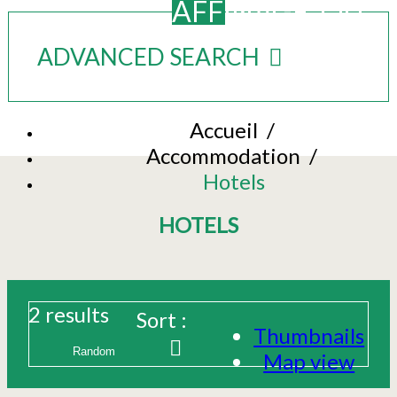
AFFINAGE_OU
ADVANCED SEARCH
Accueil
/
Accommodation
/
Hotels
HOTELS
2
results
Sort :
Thumbnails
Map view