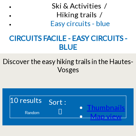
Ski & Activities
/
Hiking trails
/
Easy circuits - blue
CIRCUITS FACILE - EASY CIRCUITS -
BLUE
Discover the easy hiking trails in the Hautes-
Vosges
10
results
Sort :
Thumbnails
Map view