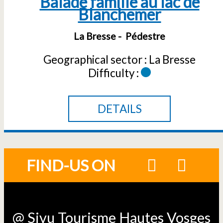
Balade famille au lac de
Blanchemer
La Bresse
Pédestre
Geographical sector :
La Bresse
Difficulty :
DETAILS
FIND-US ON
@ Sivu Tourisme Hautes Vosges