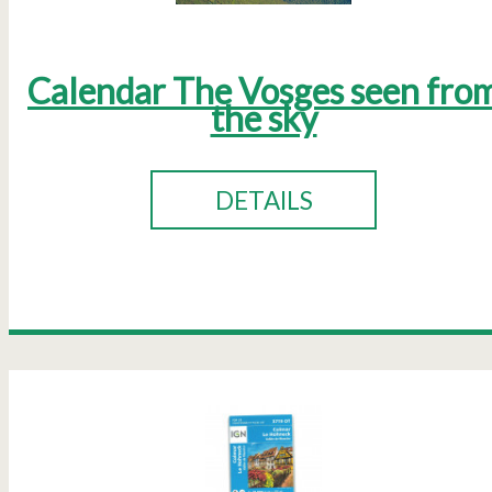
Calendar The Vosges seen fro
the sky
DETAILS