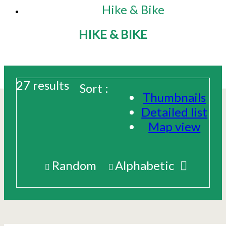
Hike & Bike
HIKE & BIKE
27
results
Sort :
Thumbnails
Detailed list
Map view
Random
Alphabetic