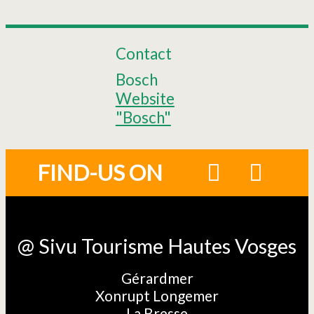
Contact
Bosch
Website
"Bosch"
FIND-US ON
@ Sivu Tourisme Hautes Vosges
Gérardmer
Xonrupt Longemer
La Bresse