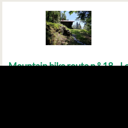
Mountain bike route n ° 18 - L
Tour des Bleuets - departure:
Rouge Gazon
Saint Maurice sur Moselle
Mountain Bike
Geographical sector :
Saint Maurice sur Moselle
Difficulty :