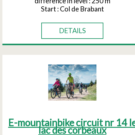
difference in level :
250 m
Start :
Col de Brabant
DETAILS
E-mountainbike circuit nr 14 l
lac des corbeaux