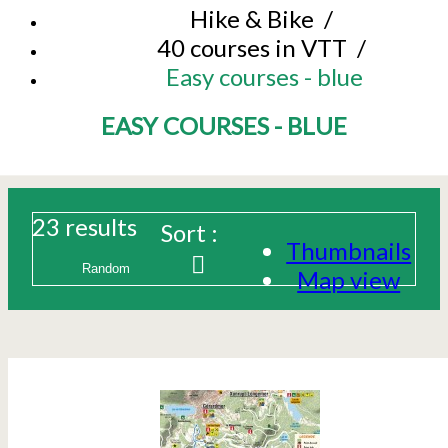
Hike & Bike
/
40 courses in VTT
/
Easy courses - blue
EASY COURSES - BLUE
23
results
Sort :
Thumbnails
Map view