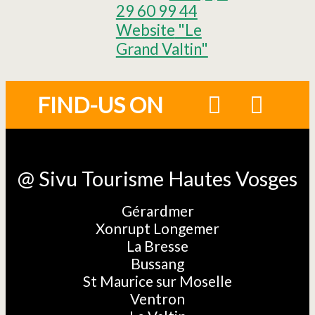
29 60 99 44
Website
"Le
Grand Valtin"
FIND-US ON
@ Sivu Tourisme Hautes Vosges
Gérardmer
Xonrupt Longemer
La Bresse
Bussang
St Maurice sur Moselle
Ventron