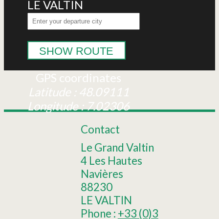
LE VALTIN
SHOW ROUTE
GPS coordinates
Latitude : 48.09111
Longitude : 7.02306
Contact
Le Grand Valtin
4 Les Hautes
Navières
88230
LE VALTIN
Phone :
+33 (0)3