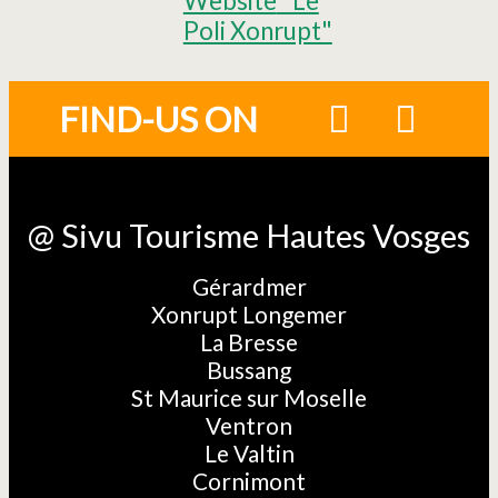
Website
"Le
Poli Xonrupt"
FIND-US ON
@ Sivu Tourisme Hautes Vosges
Gérardmer
Xonrupt Longemer
La Bresse
Bussang
St Maurice sur Moselle
Ventron
Le Valtin
Cornimont