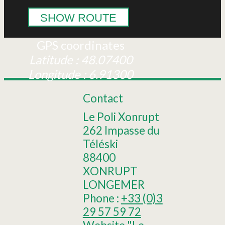
SHOW ROUTE
GPS coordinates
Latitude : 48.07400
Longitude : 6.91300
Contact
Le Poli Xonrupt
262 Impasse du
Téléski
88400
XONRUPT
LONGEMER
Phone :
+33 (0)3
29 57 59 72