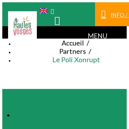
INFO 
MENU
Accueil
/
Partners
/
Le Poli Xonrupt
LE POLI XONRUPT
PHOTOS